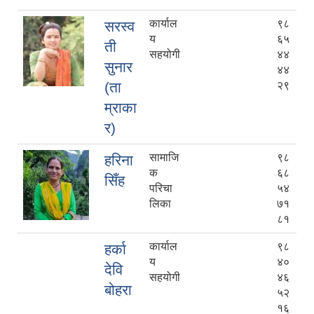
कार्याल
९८
सरस्व
य
६५
ती
सहयोगी
४४
सुनार
४४
(ता
२९
म्राका
र)
सामाजि
९८
हरिना
क
६८
सिँह
परिचा
५४
लिका
७१
८१
कार्याल
९८
हर्का
य
४०
देवि
सहयोगी
४६
बोहरा
५२
१६