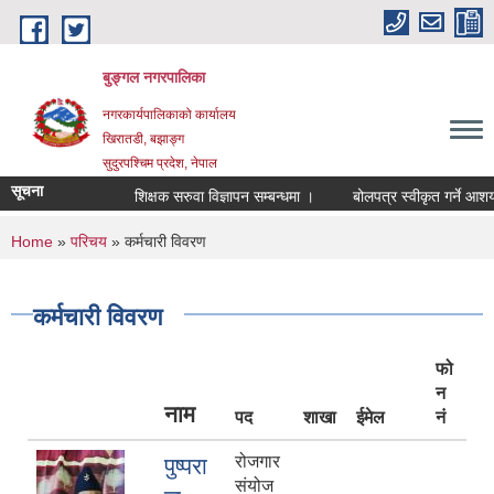
Skip to main content
बुङ्गल नगरपालिका
नगरकार्यपालिकाको कार्यालय
खिरातडी, बझाङ्ग
सुदुरपश्चिम प्रदेश, नेपाल
सूचना
शिक्षक सरुवा विज्ञापन सम्बन्धमा ।
बोलपत्र स्वीकृत गर्ने आशयको 
You are here
Home
»
परिचय
» कर्मचारी विवरण
कर्मचारी विवरण
फो
न
नाम
पद
शाखा
ईमेल
नं
रोजगार
पुष्परा
संयोज