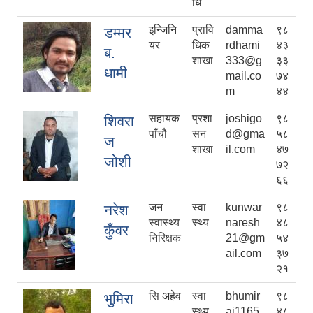
धि
इन्जिनि
प्रावि
damma
९८
डम्मर
यर
धिक
rdhami
४३
ब.
शाखा
333@g
३३
धामी
mail.co
७४
m
४४
सहायक
प्रशा
joshigo
९८
शिवरा
पाँचौ
सन
d@gma
५८
ज
शाखा
il.com
४७
जोशी
७२
६६
जन
स्वा
kunwar
९८
नरेश
स्वास्थ्य
स्थ्य
naresh
४८
कुँवर
निरिक्षक
21@gm
५४
ail.com
३७
२१
सि अहेव
स्वा
bhumir
९८
भुमिरा
स्थ्य
aj1165
४८