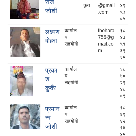
राज
कृत
@gmail
४९
जोशी
.com
५३
०५
कार्याल
lbohara
९८
लक्ष्मण
य
756@g
४७
बोहरा
सहयोगी
mail.co
५१
m
६९
२५
कार्याल
९८
प्रका
य
४०
श
सहयोगी
२९
कुवँर
४८
०९
कार्याल
९८
प्रमान
य
६९
न्द
सहयोगी
४२
जोशी
९४
४५