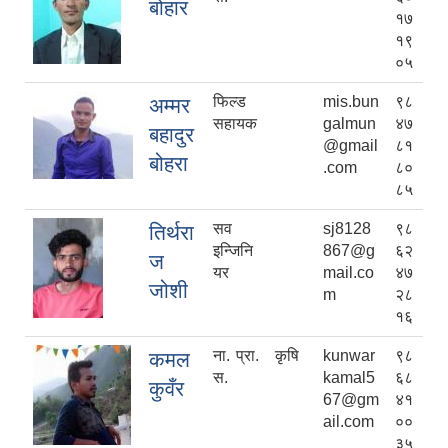
बोहार
१७
१९
०५
फिल्ड
mis.bun
९८
अम्मर
सहायक
galmun
४७
बहादुर
@gmail
८१
बोहरा
.com
८०
८५
सव
sj8128
९८
तिर्थरा
इन्जिनि
867@g
६२
ज
यर
mail.co
४७
जोशी
m
२८
१६
ना. प्रा.
कृषि
kunwar
९८
कमल
स.
kamal5
६८
कुवँर
67@gm
४१
ail.com
००
३५