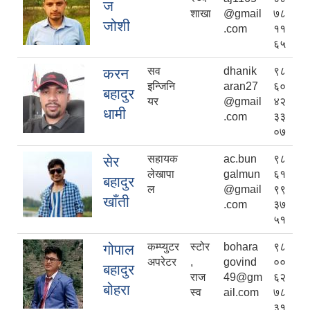
ज
शाखा
@gmail
७८
जोशी
.com
११
६५
सव
dhanik
९८
करन
इन्जिनि
aran27
६०
बहादुर
यर
@gmail
४२
धामी
.com
३३
०७
सहायक
ac.bun
९८
सेर
लेखापा
galmun
६१
बहादुर
ल
@gmail
९९
खाँती
.com
३७
५१
कम्प्युटर
स्टोर
bohara
९८
गोपाल
अपरेटर
,
govind
००
बहादुर
राज
49@gm
६२
बोहरा
स्व
ail.com
७८
३१