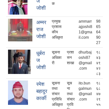
ज
क
जोशी
प्रमुख
ammarr
98
अम्मर
प्रशास
ajjoshi8
65
राज
कीय
1@gma
64
जोशी
अधिकृत
il.com
90
27
सूचना
प्रशा
dhurbaj
९८
धुर्बरा
अधिका
सन
oshi87
४३
ज
री
शाखा
@gmail
४९
जोशी
.com
४२
८३
सूचना
सूच
ito.bun
९८
रमेश
तथा
ना
galmun
६८
बहादुर
संचार
तथा
@gmail
४७
कार्की
प्रविधि
संचार
.com
२९
अधिकृत
प्रवि
५५