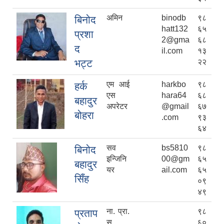
अमिन
binodb
९८
बिनोद
hatt132
६५
प्रशा
2@gma
६८
द
il.com
१३
भट्ट
२२
एम आई
harkbo
९८
हर्क
एस
hara64
६८
बहादुर
अपरेटर
@gmail
६७
बोहरा
.com
९३
६४
सव
bs5810
९८
बिनोद
इन्जिनि
00@gm
६५
बहादुर
यर
ail.com
६५
सिँह
०९
४९
ना. प्रा.
९८
प्रताप
स.
६०