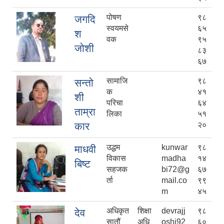
पोषण
९८
जगदि
स्वयमसे
६५
श
वक
९५
जोशी
८३
६७
सामाजि
९८
सन्तो
क
४१
शी
परिचा
६४
ताम्रा
लिका
५१
कार
२०
उद्धम
kunwar
९८
माधवी
विकास
madha
१४
बिष्ट
सहजक
bi72@g
६७
र्ता
mail.co
९९
m
४५
अधिकृत
शिक्षा
devrajj
९८
देव
सातौं
अधि
oshi92
६०