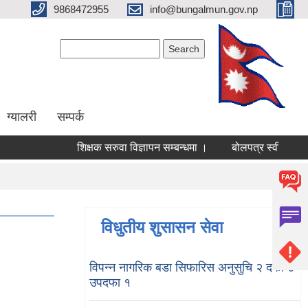
9868472955
info@bungalmun.gov.np
Search form
Search
ग्यालरी
सम्पर्क
शिक्षक सरुवा विज्ञापन सम्बन्धमा ।
बोलपत्र स्वीकृत गर्ने
विधुतीय शुसासन सेवा
विपन्न नागरिक बडा सिफारिस अनुसुचि २ दफा ४
उपदफा १