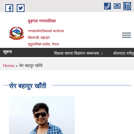
Skip to main content
बुङ्गल नगरपालिका
नगरकार्यपालिकाको कार्यालय
खिरातडी, बझाङ्ग
सुदुरपश्चिम प्रदेश, नेपाल
सूचना
शिक्षक सरुवा विज्ञापन सम्बन्धमा ।
बोलपत्र स्वीकृत 
You are here
Home
» सेर बहादुर खाँती
सेर बहादुर खाँती