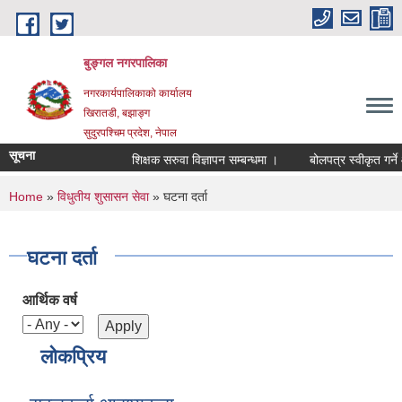
Skip to main content
बुङ्गल नगरपालिका
नगरकार्यपालिकाको कार्यालय
खिरातडी, बझाङ्ग
सुदुरपश्चिम प्रदेश, नेपाल
सूचना
शिक्षक सरुवा विज्ञापन सम्बन्धमा ।
बोलपत्र स्वीकृत गर्ने
You are here
Home
»
विधुतीय शुसासन सेवा
» घटना दर्ता
घटना दर्ता
आर्थिक वर्ष
लोकप्रिय