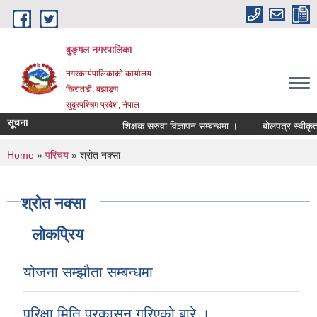
Skip to main content
बुङ्गल नगरपालिका
नगरकार्यपालिकाको कार्यालय
खिरातडी, बझाङ्ग
सुदुरपश्चिम प्रदेश, नेपाल
सूचना
शिक्षक सरुवा विज्ञापन सम्बन्धमा ।
बोलपत्र स्वीकृत ग
You are here
Home
»
परिचय
» श्रोत नक्सा
श्रोत नक्सा
लोकप्रिय
योजना सम्झौता सम्बन्धमा
परिक्षा मिति प्रकासन गरिएको बारे ।