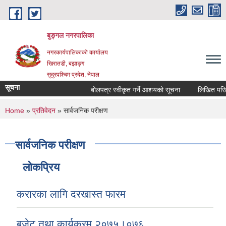
Skip to main content
बुङ्गल नगरपालिका
नगरकार्यपालिकाको कार्यालय
खिरातडी, बझाङ्ग
सुदुरपश्चिम प्रदेश, नेपाल
सूचना
बोलपत्र स्वीकृत गर्ने आशयको सूचना
लिखित परिक्षा
You are here
Home
»
प्रतिवेदन
» सार्वजनिक परीक्षण
सार्वजनिक परीक्षण
लोकप्रिय
करारका लागि दरखास्त फारम
बजेट तथा कार्यक्रम २०७५।०७६