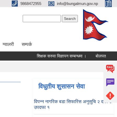
9868472955
info@bungalmun.gov.np
Search form
Search
ग्यालरी
सम्पर्क
शिक्षक सरुवा विज्ञापन सम्बन्धमा ।
बोलपत्र स्वीकृत ग
विधुतीय शुसासन सेवा
विपन्न नागरिक बडा सिफारिस अनुसुचि २ दफा ४
उपदफा १