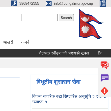
9868472955
info@bungalmun.gov.np
Search form
Search
ग्यालरी
सम्पर्क
बोलपत्र स्वीकृत गर्ने आशयको सूचना
लिखित परिक्ष
विधुतीय शुसासन सेवा
विपन्न नागरिक बडा सिफारिस अनुसुचि २ दफा ४
उपदफा १