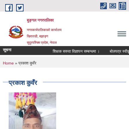
Skip to main content
बुङ्गल नगरपालिका
नगरकार्यपालिकाको कार्यालय
खिरातडी, बझाङ्ग
सुदुरपश्चिम प्रदेश, नेपाल
सूचना
शिक्षक सरुवा विज्ञापन सम्बन्धमा ।
बोलपत्र स्वीकृत
You are here
Home
» प्रकाश कुवँर
प्रकाश कुवँर