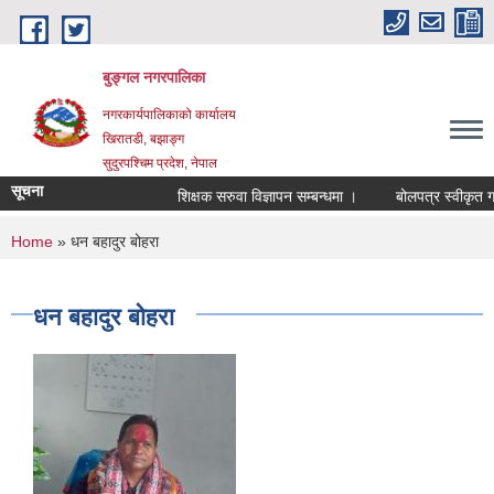
Skip to main content
बुङ्गल नगरपालिका
नगरकार्यपालिकाको कार्यालय
खिरातडी, बझाङ्ग
सुदुरपश्चिम प्रदेश, नेपाल
सूचना
शिक्षक सरुवा विज्ञापन सम्बन्धमा ।
बोलपत्र स्वीकृत गर्
You are here
Home
» धन बहादुर बोहरा
धन बहादुर बोहरा