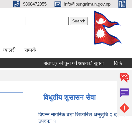
9868472955
info@bungalmun.gov.np
Search form
Search
ग्यालरी
सम्पर्क
बोलपत्र स्वीकृत गर्ने आशयको सूचना
लिखित परिक्षा
विधुतीय शुसासन सेवा
विपन्न नागरिक बडा सिफारिस अनुसुचि २ दफा ४
उपदफा १