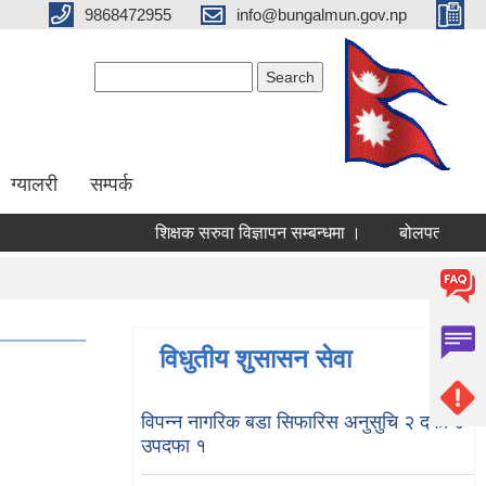
9868472955
info@bungalmun.gov.np
Search form
Search
ग्यालरी
सम्पर्क
शिक्षक सरुवा विज्ञापन सम्बन्धमा ।
बोलपत्र स्वीकृत ग
विधुतीय शुसासन सेवा
विपन्न नागरिक बडा सिफारिस अनुसुचि २ दफा ४
उपदफा १