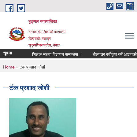
Skip to main content
बुङ्गल नगरपालिका
नगरकार्यपालिकाको कार्यालय
खिरातडी, बझाङ्ग
सुदुरपश्चिम प्रदेश, नेपाल
सूचना
शिक्षक सरुवा विज्ञापन सम्बन्धमा ।
बोलपत्र स्वीकृत गर्ने आशयको सू
You are here
Home
» टंक प्रशाद जोशी
टंक प्रशाद जोशी