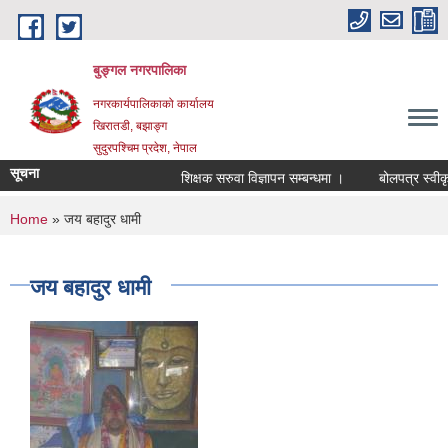
Skip to main content
बुङ्गल नगरपालिका
नगरकार्यपालिकाको कार्यालय
खिरातडी, बझाङ्ग
सुदुरपश्चिम प्रदेश, नेपाल
सूचना
शिक्षक सरुवा विज्ञापन सम्बन्धमा ।
बोलपत्र स्वीकृत
You are here
Home
» जय बहादुर धामी
जय बहादुर धामी