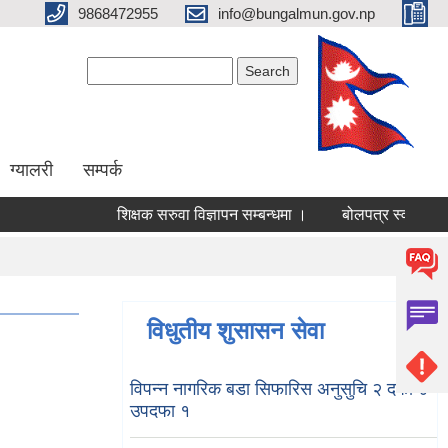
9868472955
info@bungalmun.gov.np
Search form
Search
ग्यालरी
सम्पर्क
शिक्षक सरुवा विज्ञापन सम्बन्धमा ।
बोलपत्र स्वीकृत गर्ने
विधुतीय शुसासन सेवा
विपन्न नागरिक बडा सिफारिस अनुसुचि २ दफा ४
उपदफा १